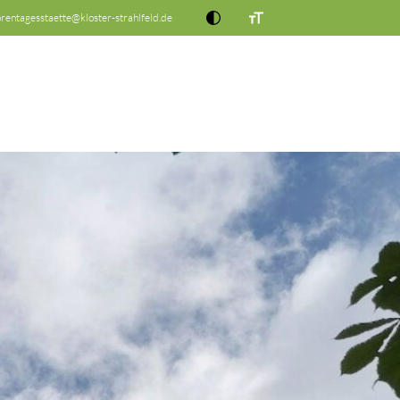
orentagesstaette@kloster-strahlfeld.de
EN