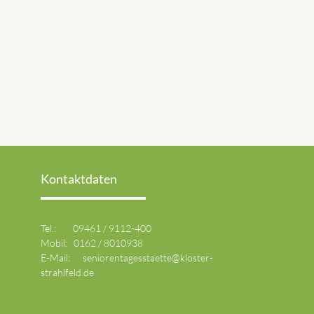
Kontaktdaten
Tel.: 09461 / 9112-400
Mobil: 0162 / 8010938
E-Mail:
seniorentagesstaette@kloster-
strahlfeld.de