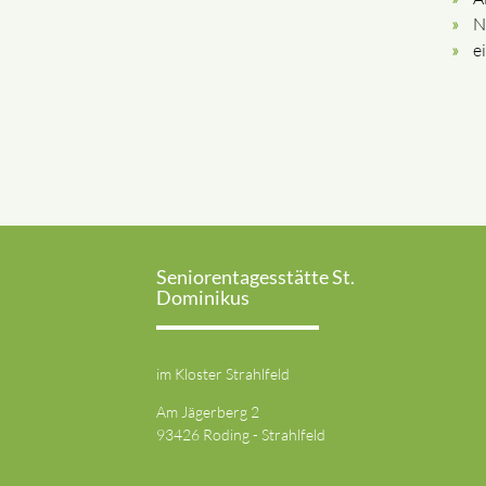
N
e
Seniorentagesstätte St.
Dominikus
im Kloster Strahlfeld
Am Jägerberg 2
93426 Roding - Strahlfeld