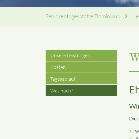
Seniorentagesstätte Dominikus
Le
Unsere Leistungen
W
Kosten
Tagesablauf
Eh
Was noch?
Wir
Dies
w
A